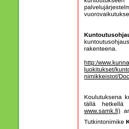
kuntoutukseen
palvelujärje
vuorovaikutuksel
Kuntoutusoh
kuntoutusohjaus
rakenteena.
http:/www.kunnat
luokitukset/kunt
nimikkeistot/D
Koulutuksena ku
tällä hetkell
www.samk.fi)
am
Tutkintonimike