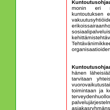
Kuntoutusohjau
monin eri ni
kuntoutuksen er
vakuutusyhtiö
erikoissair
sosiaalipalvelu
kehittämiste
Tehtävänimik
organisaatioide
Kuntoutusohja
hänen läheisiä
tarvitaan yhtei
vuorovaikutus
toimintaan ja 
terveydenhuo
palvelujärjest
asiakasryhmänsä 