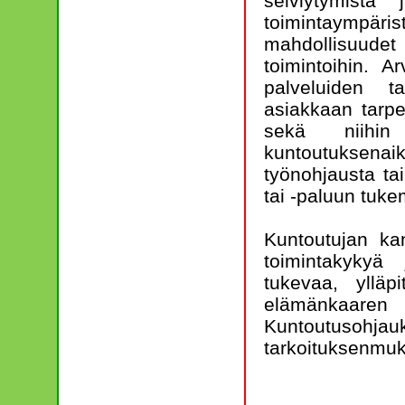
selviytymistä
toimintaympär
mahdollisuudet 
toimintoihin. A
palveluiden t
asiakkaan tarp
sekä niihin 
kuntoutuksena
työnohjausta t
tai -paluun tuke
Kuntoutujan k
toimintakykyä 
tukevaa, ylläpi
elämänkaare
Kuntoutusohjauk
tarkoituksenmuk