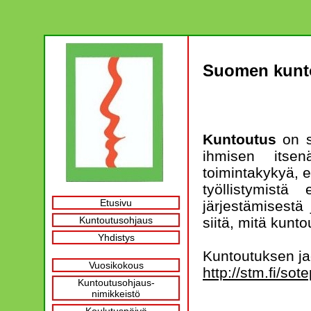
Suomen kunto
Kuntoutus
on s
ihmisen itsenä
toimintakykyä, e
työllistymistä
Etusivu
järjestämisestä
siitä, mitä kunto
Kuntoutusohjaus
Yhdistys
Kuntoutuksen ja
Vuosikokous
http://stm.fi/sot
Kuntoutusohjaus-
nimikkeistö