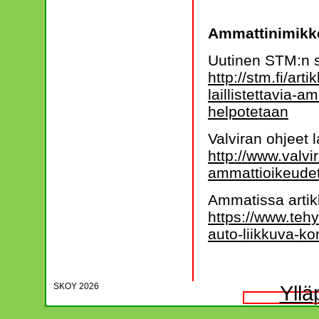
Ammattinimikke
Uutinen STM:n s
http://stm.fi/art
laillistettavia-a
helpotetaan
Valviran ohjeet 
http://www.valvir
ammattioikeude
Ammatissa artik
https://www.tehy
auto-liikkuva-ko
SKOY 2026
Yllä