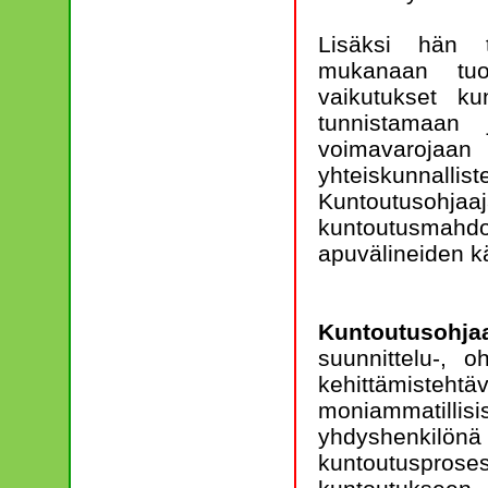
Lisäksi hän 
mukanaan tuom
vaikutukset ku
tunnistamaan
voimavarojaa
yhteiskunnallis
Kuntoutusohj
kuntoutusmah
apuvälineiden kä
Kuntoutusohjaa
suunnittelu-, o
kehittämist
moniammatillis
yhdyshenki
kuntoutusprose