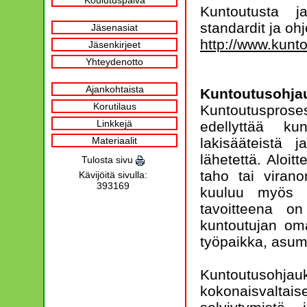
Koulutuspäivä
Kuntoutusta j
standardit ja ohj
Jäsenasiat
http://www.kuntou
Jäsenkirjeet
Yhteydenotto
Ajankohtaista
Kuntoutusohja
Korutilaus
Kuntoutuspros
Linkkejä
edellyttää ku
lakisääteistä j
Materiaalit
lähetettä. Aloitt
Tulosta sivu
taho tai viran
Kävijöitä sivulla:
393169
kuuluu myös ku
tavoitteena on
kuntoutujan oma
työpaikka, asumi
Kuntoutusoh
kokonaisvaltai