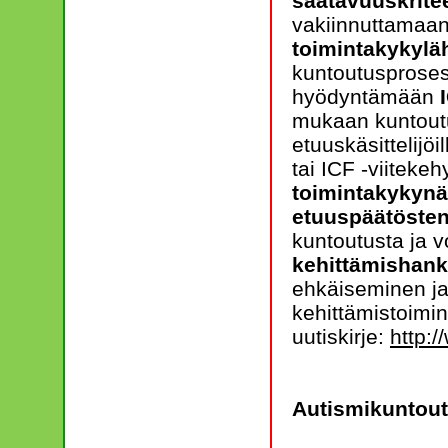
saatavuuskritee
vakiinnuttamaan
toimintakykylä
kuntoutusproses
hyödyntämään
mukaan kuntoutu
etuuskäsittelijöi
tai ICF -viiteke
toimintakykynä
etuuspäätösten
kuntoutusta ja v
kehittämishank
ehkäiseminen ja/
kehittämistoimin
uutiskirje:
http:/
Autismikuntou