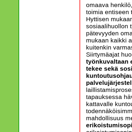
omaava henkilö,
toimia entiseen 
Hyttisen mukaan 
sosiaalihuollon
pätevyyden omaa
mukaan kaikki a
kuitenkin varma
Siirtymäajat huo
työnkuvaltaan 
tekee sekä sosi
kuntoutusohjaus
palvelujärjeste
laillistamispros
tapauksessa häv
kattavalle kunt
todennäköisimmi
mahdollisuus m
erikoistumisop