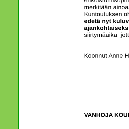
erikoistumisopin
merkitään ainoast
Kuntoutuksen oh
edetä nyt kulu
ajankohtaiseks
siirtymäaika, jot
Koonnut Anne H
VANHOJA KOUL