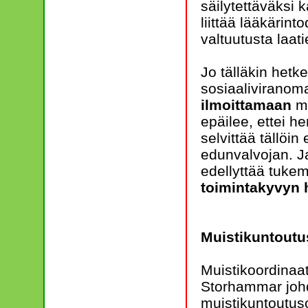
säilytettäväksi k
liittää lääkärin
valtuutusta laat
Jo tälläkin hetk
sosiaaliviranoma
ilmoittamaan
ma
epäilee, ettei h
selvittää tällöi
edunvalvojan. 
edellyttää tuke
toimintakyvyn 
Muistikuntoutu
Muistikoordinaat
Storhammar johda
muistikuntoutus