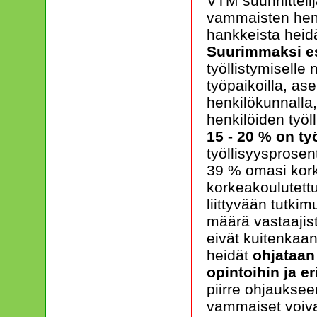
VTM suunnittelij
vammaisten henki
hankkeista heidä
Suurimmaksi e
työllistymisell
työpaikoilla, as
henkilökunnalla
henkilöiden työl
15 - 20 % on t
työllisyysprosen
39 % omasi kork
korkeakoulutett
liittyvään tutki
määrä vastaajis
eivät kuitenkaan
heidät
ohjataan
opintoihin ja er
piirre ohjaukseen
vammaiset voivat