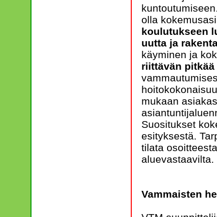
kuntoutumiseen.
olla kokemusasi
koulutukseen l
uutta ja rakent
käyminen ja ko
riittävän pitkä
vammautumisesta
hoitokokonaisuu
mukaan asiakasp
asiantuntijaluen
Suositukset koke
esityksestä. Ta
tilata osoitteest
aluevastaavilta.
Vammaisten hen