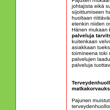
Pajusen mukaa
johtajista eikä 
sijoittumiseen h
huoltaan riittä
etenkin niiden o
Hänen mukaan
palveluja tarvi
kuitenkaan velv
asiakkaan tueksi
toimineena tok
palvelujen laad
palveluja tuotta
Terveydenhuoll
matkakorvauks
Pajunen muistutt
terveydenhuollo