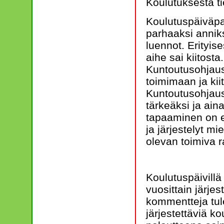
Koulutuksesta t
Koulutuspäiväpa
parhaaksi annik
luennot. Erityis
aihe sai kiitost
Kuntoutusohjaus 
toimimaan ja kii
Kuntoutusohjaus
tärkeäksi ja ain
tapaaminen on e
ja järjestelyt mi
olevan toimiva r
Koulutuspäivillä
vuosittain järje
kommentteja tule
järjestettäviä ko