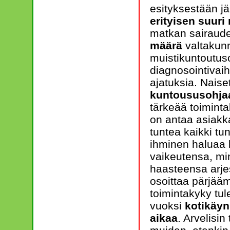
esityksestään j
erityisen suuri
matkan sairaud
määrä
valtakunn
muistikuntoutus
diagnosointivai
ajatuksia. Naise
kuntoususohjaa
tärkeää toiminta
on antaa asiakka
tuntea kaikki tu
ihminen haluaa 
vaikeutensa, mi
haasteensa arje
osoittaa pärjääm
toimintakyky tu
vuoksi
kotikäyn
aikaa
. Arvelisi