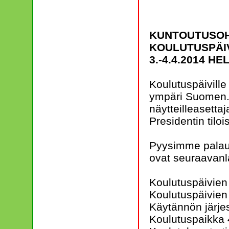
KUNTOUTUSOH
KOULUTUSPÄI
3.-4.4.2014 HE
Koulutuspäiville
ympäri Suomen. M
näytteilleasetta
Presidentin tiloi
Pyysimme palaute
ovat seuraavanl
Koulutuspäivien
Koulutuspäivien 
Käytännön järjes
Koulutuspaikka 