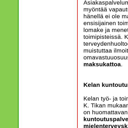
Asiakaspalvelum
myöntää vapautu
hänellä ei ole 
ensisijainen toi
lomake ja menet
toimipisteissä.
terveydenhuolto
muistuttaa ilmo
omavastuuosuus e
maksukattoa
.
Kelan kuntoutu
Kelan työ- ja t
K. Tikan mukaan
on huomattavan s
kuntoutuspalvel
mielenterveysku