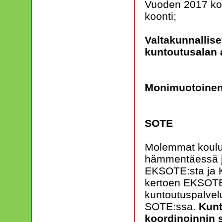
Vuoden 2017 koul
koonti;
Valtakunnallise
kuntoutusalan a
Monimuotoinen
SOTE
Molemmat koulu
hämmentäessä j
EKSOTE:sta ja K
kertoen EKSOTE:
kuntoutuspalvel
SOTE:ssa.
Kunt
koordinoinnin 