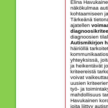
Elina Havukainen
näkökulmaa auti
kohtaamiseen ja 
Tärkeänä tietona
ajatellen
voimaa
diagnoosikritee
diagnoosien tila
Autismikirjon h
häiriöllä tarkoi
kommunikaatioss
yhteyksissä, joit
ja heikentävät j
kriteereistä tar
voivat vaikeutta
uusien kriteeri
työ- ja toimintak
mahdollisuus tar
Havukainen kor
joita liittyy aut