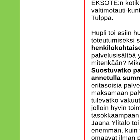
EKSOTE:n kotiku
valtimotauti-ku
Tulppa.
Hupli toi esiin
toteutumiseksi s
henkilökohtaise
palvelusisältöä
mitenkään? Mikä
Suostuvatko pa
annetulla sum
eritasoisia palv
maksamaan palvel
tulevatko vakuu
jolloin hyvin toi
tasokkaampaan 
Jaana Ylitalo to
enemmän, kuin t
omaavat ilman pa