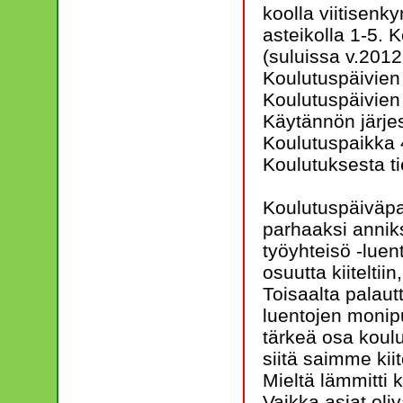
koolla viitisen
asteikolla 1-5. 
(suluissa v.2012
Koulutuspäivien
Koulutuspäivien 
Käytännön järjes
Koulutuspaikka 
Koulutuksesta t
Koulutuspäiväpa
parhaaksi anniks
työyhteisö -lue
osuutta kiitelti
Toisaalta palau
luentojen monip
tärkeä osa koulu
siitä saimme kiit
Mieltä lämmitti 
Vaikka asiat oliva