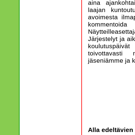
aina ajankohta
laajan kuntou
avoimesta ilmapi
kommentoida ja
Näytteilleaset
Järjestelyt ja a
koulutuspäivä
toivottavast
jäseniämme ja k
Alla edeltävien