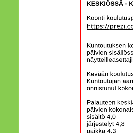
KESKIÖSSÄ - 
Koonti koulutusp
https://prezi
Kuntoutuksen ke
päivien sisällös
näytteilleasettaj
Kevään koulutus
Kuntoutujan ääni
onnistunut koko
Palauteen keskia
päivien kokonai
sisältö 4,0
järjestelyt 4,8
paikka 4,3