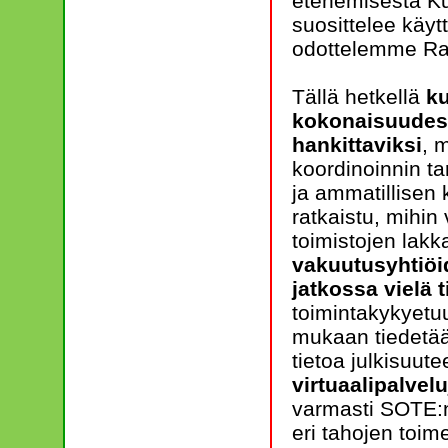
etenemisestä Kun
suosittelee käy
odottelemme Rak
Tällä hetkellä
ku
kokonaisuudessa
hankittaviksi
, 
koordinoinnin t
ja ammatillisen 
ratkaistu, mihi
toimistojen lakk
vakuutusyhtiöi
jatkossa vielä 
toimintakykyetu
mukaan tiedetään
tietoa julkisuut
virtuaalipalve
varmasti SOTE:n
eri tahojen toim