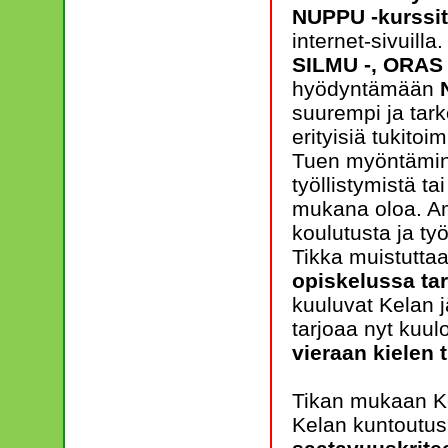
NUPPU -kurssit
internet-sivuilla
SILMU -, ORAS 
hyödyntämään
suurempi ja tarko
erityisiä tukitoi
Tuen myöntämine
työllistymistä t
mukana oloa. Am
koulutusta ja ty
Tikka muistutt
opiskelussa ta
kuuluvat Kelan j
tarjoaa nyt kuul
vieraan kielen 
Tikan mukaan Ke
Kelan kuntoutus