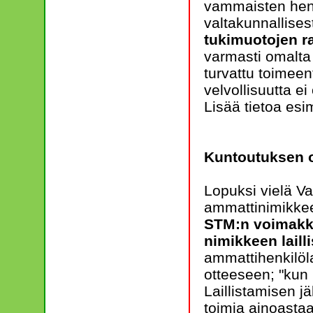
vammaisten henk
valtakunnallises
tukimuotojen 
varmasti omalta
turvattu toimeent
velvollisuutta e
Lisää tietoa esi
Kuntoutuksen o
Lopuksi vielä Va
ammattinimikkeen
STM:n voimakka
nimikkeen laill
ammattihenkilöl
otteeseen; "kun 
Laillistamisen j
toimia ainoasta