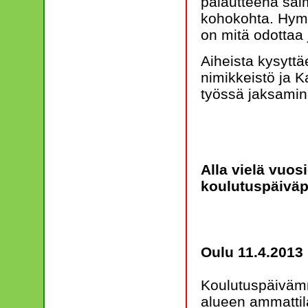
palautteena sai
kohokohta. Hymy
on mitä odottaa 
Aiheista kysyttä
nimikkeistö ja 
työssä jaksamin
Alla vielä vuos
koulutuspäiväpa
Oulu 11.4.2013
Koulutuspäiväm
alueen ammattila