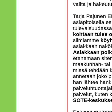
valita ja hakeutu
Tarja Pajunen EK
asiapitoisella e
tulevaisuudessa,
kohtaan tulee 
silmiämme
köyh
asiakkaan näkö
Asiakkaan polk
etenemään siten,
maakunnan- tai
missä tehdään ka
annetaan joko pal
hän lähtee hank
palveluntuottaja
palvelut, kuten 
SOTE-keskukset