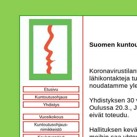
Suomen kuntout
Koronavirustila
lähikontakteja t
noudatamme ylei
Etusivu
Kuntoutusohjaus
Yhdistyksen 30 v
Yhdistys
Oulussa 20.3., 
eivät toteudu.
Vuosikokous
Kuntoutusohjaus-
Hallituksen kev
nimikkeistö
meihin saa yhte