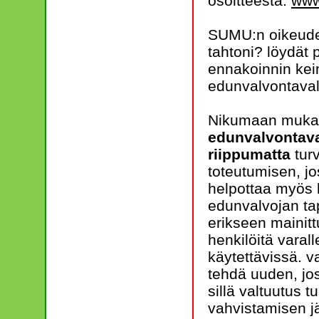
osoitteesta:
www
SUMU:n oikeudel
tahtoni? löydät 
ennakoinnin kei
edunvalvontaval
Nikumaan mukaa
edunvalvontaval
riippumatta
tur
toteutumisen, jo
helpottaa myös l
edunvalvojan tapa
erikseen mainit
henkilöitä varall
käytettävissä. v
tehdä uuden, jo
sillä valtuutus 
vahvistamisen j