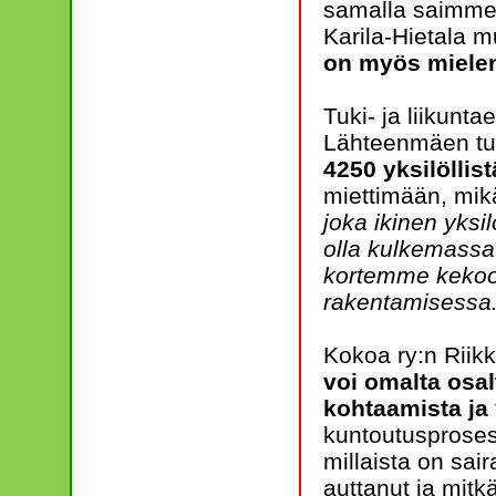
samalla saimme 
Karila-Hietala mu
on myös mielen
Tuki- ja liikunt
Lähteenmäen tun
4250 yksilöllis
miettimään, mik
joka ikinen yksi
olla kulkemassa
kortemme kekoo
rakentamisessa
Kokoa ry:n Rii
voi omalta osal
kohtaamista ja
kuntoutusproses
millaista on sai
auttanut ja mitk