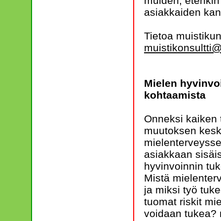
muiden, etenki
asiakkaiden kan
Tietoa muistiku
muistikonsultti@m
Mielen hyvinvoi
kohtaamista
Onneksi kaiken 
muutoksen keske
mielenterveysse
asiakkaan sisäi
hyvinvoinnin tu
Mistä mielente
ja miksi työ tuk
tuomat riskit mi
voidaan tukea? 