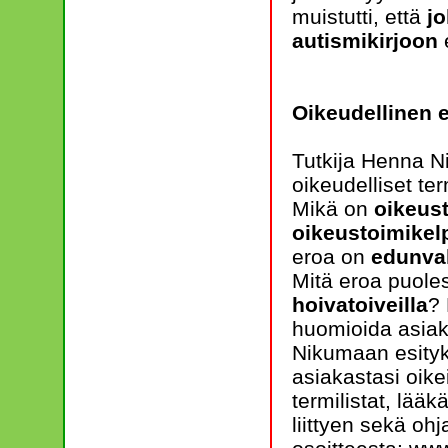
muistutti, että
j
autismikirjoon
e
Oikeudellinen 
Tutkija Henna Ni
oikeudelliset te
Mikä on
oikeus
oikeustoimikel
eroa on
edunval
Mitä eroa puole
hoivatoiveilla
? 
huomioida asiak
Nikumaan esityk
asiakastasi oikei
termilistat, lää
liittyen sekä oh