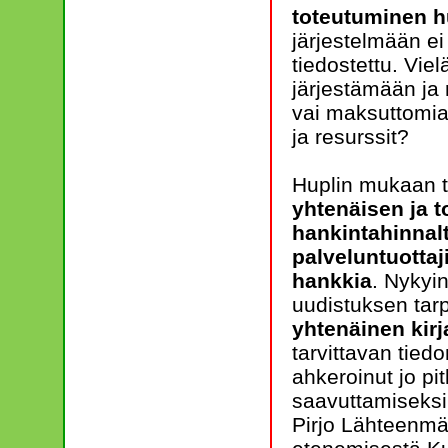
toteutuminen hu
järjestelmään ei
tiedostettu. Viel
järjestämään ja
vai maksuttomia
ja resurssit?
Huplin mukaan t
yhtenäisen ja t
hankintahinnal
palveluntuottaj
hankkia
. Nykyi
uudistuksen tarp
yhtenäinen kir
tarvittavan tie
ahkeroinut jo pi
saavuttamiseksi
Pirjo Lähteenmäk