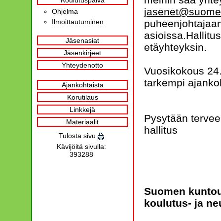
Koulutuspäivä
jasenet@suomenk
Ohjelma
Ilmoittautuminen
puheenjohtajaan
asioissa.Hallitu
Jäsenasiat
etäyhteyksin.
Jäsenkirjeet
Yhteydenotto
Vuosikokous 24.4
tarkempi ajanko
Ajankohtaista
Korutilaus
Linkkejä
Pysytään tervee
Materiaalit
hallitus
Tulosta sivu
Kävijöitä sivulla:
393288
Suomen kuntout
koulu
tus- ja n