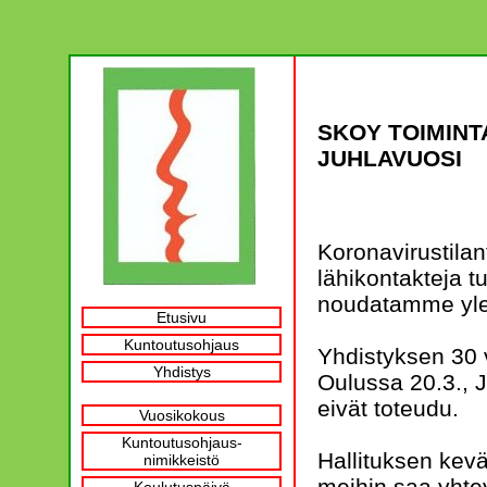
SKOY TOIMINT
JUHLAVUOSI
Koronavirustila
lähikontakteja t
noudatamme ylei
Etusivu
Kuntoutusohjaus
Yhdistyksen 30 v
Yhdistys
Oulussa 20.3., 
eivät toteudu.
Vuosikokous
Kuntoutusohjaus-
Hallituksen kev
nimikkeistö
meihin saa yhte