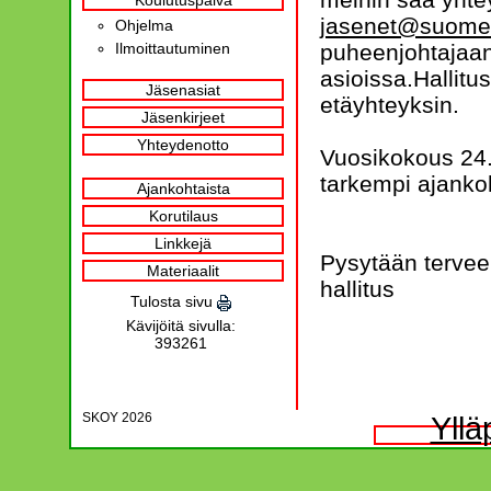
Koulutuspäivä
jasenet@suomenk
Ohjelma
Ilmoittautuminen
puheenjohtajaan
asioissa.Hallitu
Jäsenasiat
etäyhteyksin.
Jäsenkirjeet
Yhteydenotto
Vuosikokous 24.4
tarkempi ajanko
Ajankohtaista
Korutilaus
Linkkejä
Pysytään tervee
Materiaalit
hallitus
Tulosta sivu
Kävijöitä sivulla:
393261
SKOY 2026
Yllä